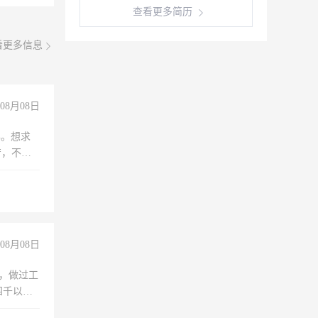
查看更多简历
看更多信息
08月08日
年。想求
苦，不怕
08月08日
)，做过工
四千以
保险勿扰