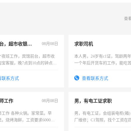
查
宾馆前台，超市收银员，淘宝客服
08月08日
求职司机
个夜班工作，宾馆前台，超市收
本人男，24岁有c1证，驾龄两
淘宝客服，晚7点到10点的钟点
一个年后开货车的工作，能吃
烦看到的老板加我微信聊，手机
加班。
信
看联系方式
查看联系方式
师工作
08月08日
男，有电工证求职
师工作 各种火锅。家常菜。早
男，有电工证，会组装电柜(箱
。烧烤海鲜，工资要求6000以
厂维修；C1驾照，找个工资在
上，枣强县以外需要有住宿，