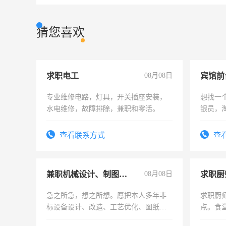
猜您喜欢
求职电工
08月08日
专业维修电路，灯具，开关插座安装，
想找一
水电维修，故障排除，兼职和零活。
银员，
工，麻
号同微
查看联系方式
查
兼职机械设计、制图、设备改造
08月08日
求职厨
急之所急，想之所想。愿把本人多年非
求职厨
标设备设计、改造、工艺优化、图纸制
点。食堂
作和分解的经验与您分享。 真诚合作，
上