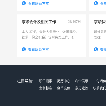
结识有识之士，共享未来。
查看联系方式
查
求职会计及相关工作
08月07日
求职保
本人 37岁，会计大专毕业，做账报税。
最好是
欲求一份全职会计等财务类工作。有会
勿扰
计证
查看联系方式
查
栏目导航:
职位搜索
简历中心
名企展示
一句话
套餐标准
金币充值
意见建议
联系我