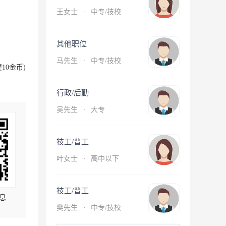
王女士
·
中专/技校
其他职位
马先生
·
中专/技校
10金币)
行政/后勤
吴先生
·
大专
技工/普工
叶女士
·
高中以下
技工/普工
息
樊先生
·
中专/技校