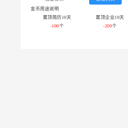
金币用途说明
置顶简历10天
置顶企业10天
-100
个
-200
个