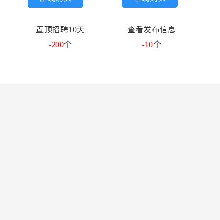
置顶招聘10天
查看发布信息
-200
个
-10
个