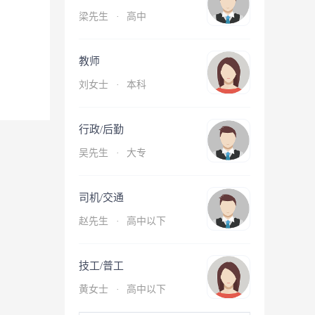
梁先生
·
高中
教师
刘女士
·
本科
行政/后勤
吴先生
·
大专
司机/交通
赵先生
·
高中以下
技工/普工
黄女士
·
高中以下